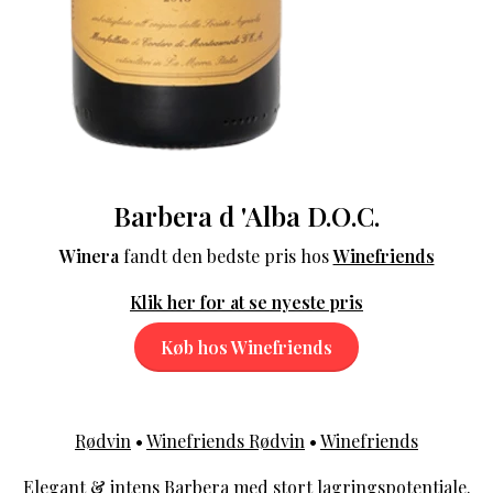
Barbera d 'Alba D.O.C.
Winera
fandt den bedste pris hos
Winefriends
Klik her for at se nyeste pris
Køb hos Winefriends
Rødvin
•
Winefriends Rødvin
•
Winefriends
Elegant & intens Barbera med stort lagringspotentiale.