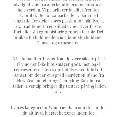
udvalg af vine fra anerkendte producenter over
hele verden. Vi prioriterer kvalitet fremfor
kvantitet; Derfor samarbejder vi kun med
vingårde der deler vores passion for håndværk
og traditionelt fremstillede vine. Hver flaske
fortæller sin egen historie gennem terroir. Det
unikke forhold mellem jordbundsforholdene.
Klimaet og druesorten.
Når du handler hos os. Kan du være sikker på, at
få vine der ikke blot smager godt, men også
repræsenterer deres oprindelsessted fuldt ud.
Uanset om det er en sprød Sauvignon Blanc fra
New Zealand eller også en fyldig Barolo fra
Italien. Hver sip bringer dig tættere på vingården
selv;
I vores kategori for Winefriends produkter finder
du alt hvad hjertet begærer inden for