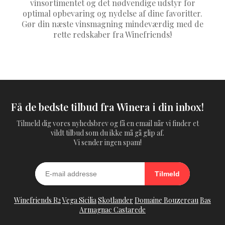
vinsortimentet og det nødvendige udstyr for
optimal opbevaring og nydelse af dine favoritter.
Gør din næste vinsmagning mindeværdig med de
rette redskaber fra Winefriends!
Få de bedste tilbud fra Winera i din inbox!
Tilmeld dig vores nyhedsbrev og få en email når vi finder et
vildt tilbud som du ikke må gå glip af.
Vi sender ingen spam!
Tilmeld
Winefriends R2
Vega Sicilia
Skotlander
Domaine Bouzereau
Bas
Armagnac Castarede