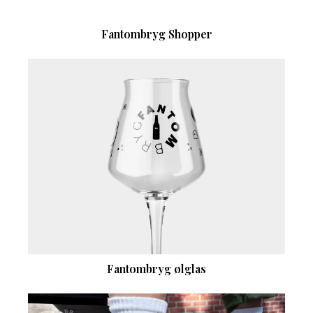
Fantombryg Shopper
Fantombryg ølglas