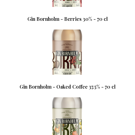
Gin Bornholm - Berries 30% - 70 cl
Gin Bornholm - Oaked Coffee 37,5% - 70 cl