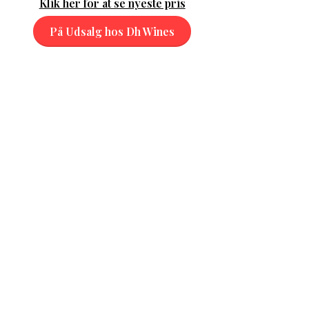
Klik her for at se nyeste pris
På Udsalg hos Dh Wines