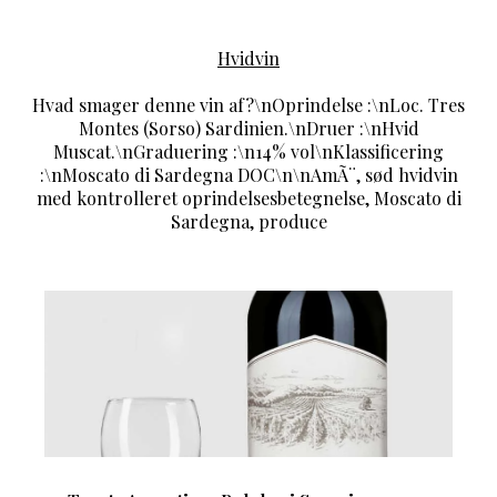
Hvidvin
Hvad smager denne vin af?\nOprindelse :\nLoc. Tres
Montes (Sorso) Sardinien.\nDruer :\nHvid
Muscat.\nGraduering :\n14% vol\nKlassificering
:\nMoscato di Sardegna DOC\n\nAmÃ¨, sød hvidvin
med kontrolleret oprindelsesbetegnelse, Moscato di
Sardegna, produce