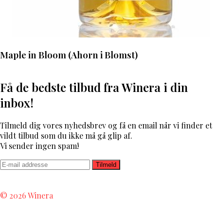
Maple in Bloom (Ahorn i Blomst)
Få de bedste tilbud fra Winera i din
inbox!
Tilmeld dig vores nyhedsbrev og få en email når vi finder et
vildt tilbud som du ikke må gå glip af.
Vi sender ingen spam!
Tilmeld
Rødvin
Dh Hvidvin
Unknown
Unknown R
Dictador
© 2026 Winera