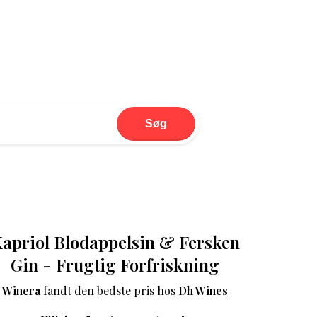
Søg
apriol Blodappelsin & Fersken
Gin - Frugtig Forfriskning
Winera
fandt den bedste pris hos
Dh Wines