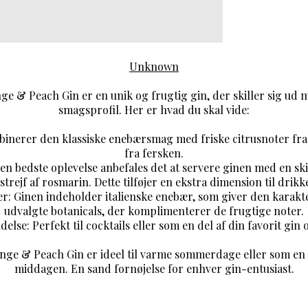
Unknown
e & Peach Gin er en unik og frugtig gin, der skiller sig ud 
smagsprofil. Her er hvad du skal vide:
inerer den klassiske enebærsmag med friske citrusnoter fr
fra fersken.
den bedste oplevelse anbefales det at servere ginen med en sk
 strejf af rosmarin. Dette tilføjer en ekstra dimension til drikk
r: Ginen indeholder italienske enebær, som giver den karakte
udvalgte botanicals, der komplimenterer de frugtige noter.
else: Perfekt til cocktails eller som en del af din favorit gin 
nge & Peach Gin er ideel til varme sommerdage eller som en l
middagen. En sand fornøjelse for enhver gin-entusiast.