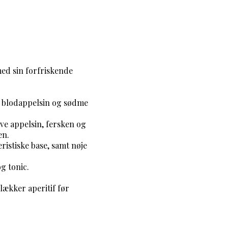
med sin forfriskende
a blodappelsin og sødme
ive appelsin, fersken og
en.
ristiske base, samt nøje
og tonic.
ækker aperitif før