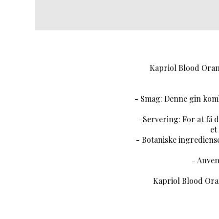
Kapriol Blood Orang
- Smag: Denne gin komb
- Servering: For at få 
et
- Botaniske ingrediense
- Anvend
Kapriol Blood Ora