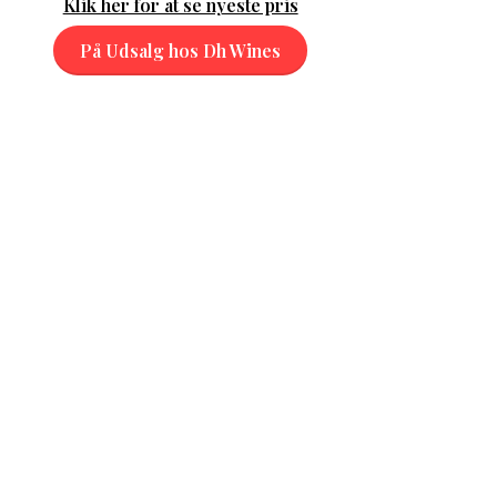
Klik her for at se nyeste pris
På Udsalg hos Dh Wines