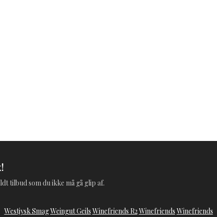
!
ldt tilbud som du ikke må gå glip af.
Westjysk Smag
Weingut Geils
Winefriends R2
Winefriends
Winefriends