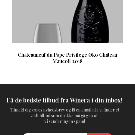
Chateauneuf du Pape Privilege Øko Château
Maucoil 2018
Få de bedste tilbud fra Winera i din inbox!
Tilmeld dig vores nyhedsbrev og få en email når vi finder et
vildt tilbud som du ikke må gå glip af.
Vi sender ingen spam!