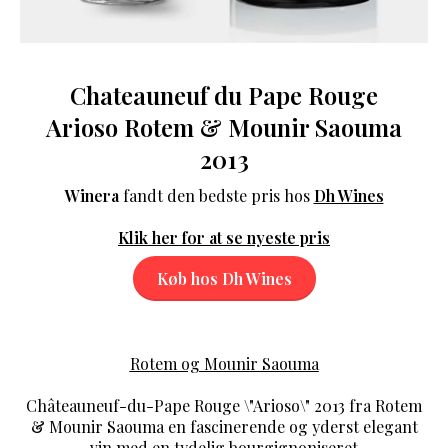
Chateauneuf du Pape Rouge
Arioso Rotem & Mounir Saouma
2013
Winera
fandt den bedste pris hos
Dh Wines
Klik her for at se nyeste pris
Køb hos Dh Wines
Rotem og Mounir Saouma
Châteauneuf-du-Pape Rouge \"Arioso\" 2013 fra Rotem
& Mounir Saouma en fascinerende og yderst elegant
vin med en tydelig bourgignoniseret