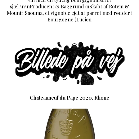
sjæl.\n\nProducent & Baggrund\nSkabt af Rotem &
Mounir Saouma, et vignoble ejet af parret med rødder i
Bourgogne (Lucien
Chateauneuf du Pape 2020, Rhone